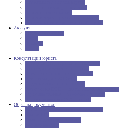
Как безопасно платить картой
Оплатить Триколор ТВ? Легко.
Платежная система мир
Платежи через терминалы Сбербанка
Что делать при утере кредитной карты?
Аккаунт
Зарегистрироваться
Войти
Профиль
Выйти
Консультации юриста
Аренда квартиры: риски наймодателя
Как подать документы на развод
Пособие по беременности и родам
Приватизация в 2019 году
Раздел имущества при разводе
Регистрация ООО — сколько стоит, как быстро
Страховая премия — внесение и возврат
Что лучше выбрать ООО или ИП
Образцы документов
Алименты: образцы исковых заявлений
Бланки ЕГЭ
Брачный договор (контракт)
Договор дарения