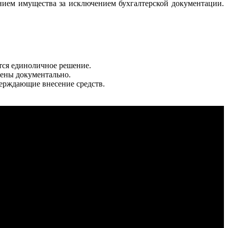
ением имущества за исключением бухгалтерской документации.
тся единоличное решение.
дены документально.
верждающие внесение средств.