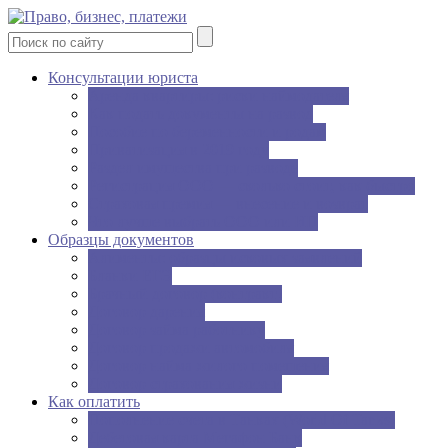
Консультации юриста
Аренда квартиры: риски наймодателя
Как подать документы на развод
Пособие по беременности и родам
Приватизация в 2019 году
Раздел имущества при разводе
Регистрация ООО — сколько стоит, как быстро
Страховая премия — внесение и возврат
Что лучше выбрать ООО или ИП
Образцы документов
Алименты: образцы исковых заявлений
Бланки ЕГЭ
Брачный договор (контракт)
Договор дарения
Договор займа работнику
Договор продажи автомобиля
Договор найма жилого помещения
Договор страхования жизни
Как оплатить
Пополнение счета в Танках (World Of Tanks)
Дебетовая карта Мегафон Банк