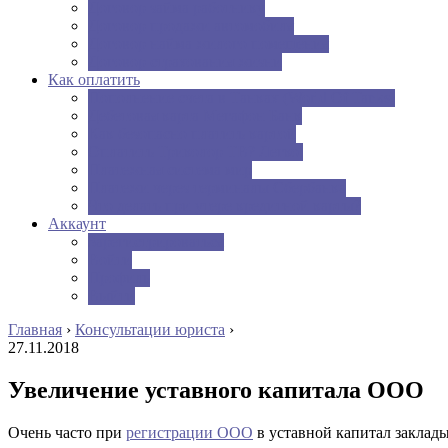
Договор займа работнику
Договор продажи автомобиля
Договор найма жилого помещения
Договор страхования жизни
Как оплатить
Пополнение счета в Танках (World Of Tanks)
Дебетовая карта Мегафон Банк
Как безопасно платить картой
Оплатить Триколор ТВ? Легко.
Платежная система мир
Платежи через терминалы Сбербанка
Что делать при утере кредитной карты?
Аккаунт
Зарегистрироваться
Войти
Профиль
Выйти
Главная
›
Консультации юриста
›
27.11.2018
Увеличение уставного капитала ООО
Очень часто при
регистрации ООО
в уставной капитал заклад