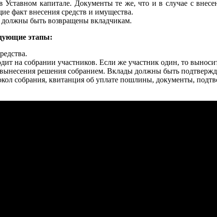
 Уставном капитале. Документы те же, что и в случае с внес
е факт внесения средств и имущества.
ва должны быть возвращены вкладчикам.
едующие этапы:
редства.
ит на собрании участников. Если же участник один, то выноси
ня вынесения решения собранием. Вклады должны быть подтверж
окол собрания, квитанция об уплате пошлины, документы, подт