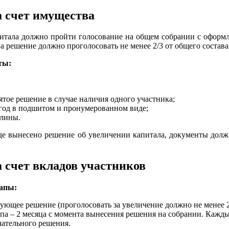
а счет имущества
итала должно пройти голосование на общем собрании с оформл
а решение должно проголосовать не менее 2/3 от общего состава
ты:
тое решение в случае наличия одного участника;
 год в подшитом и пронумерованном виде;
шлины.
где вынесено решение об увеличении капитала, документы дол
 счет вкладов участников
тапы:
ующее решение (проголосовать за увеличение должно не менее 2
апа – 2 месяца с момента вынесения решения на собрании. Кажд
чательного решения.